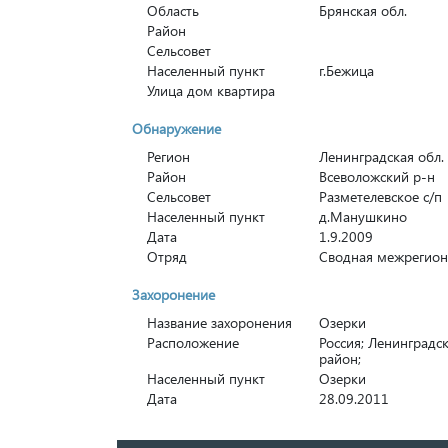
Область
Брянская обл.
Район
Сельсовет
Населенный пункт
г.Бежица
Улица дом квартира
Обнаружение
Регион
Ленинградская обл.
Район
Всеволожский р-н
Сельсовет
Разметелевское с/п
Населенный пункт
д.Манушкино
Дата
1.9.2009
Отряд
Сводная межрегион
Захоронение
Название захоронения
Озерки
Расположение
Россия; Ленинградс
район;
Населенный пункт
Озерки
Дата
28.09.2011