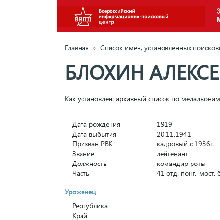
З
Главная
»
Список имен, установленных поиско
БЛОХИН АЛЕКС
Как установлен: архивный список по медальон
Дата рождения
1919
Дата выбытия
20.11.1941
Призван РВК
кадровый с 1936г.
Звание
лейтенант
Должность
командир роты
Часть
41 отд. понт.-мост. б
Уроженец
Республика
Край