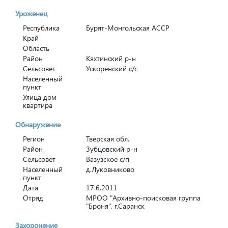
Уроженец
Республика
Бурят-Монгольская АССР
Край
Область
Район
Кяхтинский р-н
Сельсовет
Ускоренский с/с
Населенный
пункт
Улица дом
квартира
Обнаружение
Регион
Тверская обл.
Район
Зубцовский р-н
Сельсовет
Вазузское с/п
Населенный
д.Луковниково
пункт
Дата
17.6.2011
Отряд
МРОО "Архивно-поисковая группа
"Броня", г.Саранск
Захоронение