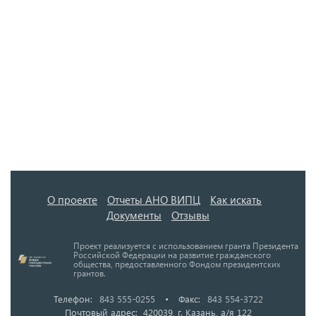
О проекте
Отчеты АНО ВИПЦ
Как искать
Документы
Отзывы
Проект реализуется с использованием гранта Президента
Российской Федерации на развитие гражданского
общества, предоставленного Фондом президентских
грантов.
Телефон:
843 555-0255
•
Факс:
843 554-3722
Почтовый адрес: 420039, г. Казань, а/я 122