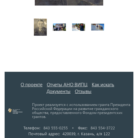
О проекте
Отчеты АНО ВИПЦ
Как искать
Документы
Отзывы
Проект реализуется с использованием гранта Президента
Российской Федерации на развитие гражданского
общества, предоставленного Фондом президентских
грантов.
Телефон:
843 555-0255
•
Факс:
843 554-3722
Почтовый адрес: 420039, г. Казань, а/я 122