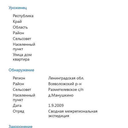
Уроженец
Республика
Край
Область
Район
Сельсовет
Населенный
пункт
Улица дом
квартира
Обнаружение
Регион
Ленинградская обл.
Район
Всеволожский р-н
Сельсовет
Разметелевское с/п
Населенный
д.Манушкино
пункт
Дата
1.9.2009
Отряд
Сводная межрегиональная
экспедиция
Захоронение