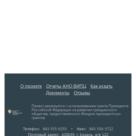
О проекте
Отчеты АНО ВИПЦ
Как искать
Документы
Отзывы
Проект реализуется с использованием гранта Президента
Российской Федерации на развитие гражданского
общества, предоставленного Фондом президентских
грантов.
Телефон:
843 555-0255
•
Факс:
843 554-3722
Почтовый адрес: 420039, г. Казань, а/я 122