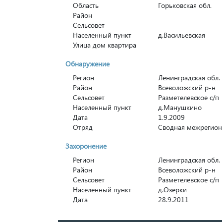
Область
Горьковская обл.
Район
Сельсовет
Населенный пункт
д.Васильевская
Улица дом квартира
Обнаружение
Регион
Ленинградская обл.
Район
Всеволожский р-н
Сельсовет
Разметелевское с/п
Населенный пункт
д.Манушкино
Дата
1.9.2009
Отряд
Сводная межрегион
Захоронение
Регион
Ленинградская обл.
Район
Всеволожский р-н
Сельсовет
Разметелевское с/п
Населенный пункт
д.Озерки
Дата
28.9.2011