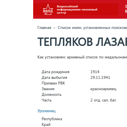
З
Главная
»
Список имен, установленных поиско
ТЕПЛЯКОВ ЛАЗА
Как установлен: архивный список по медальон
Дата рождения
1914
Дата выбытия
29.11.1941
Призван РВК
Звание
красноармеец
Должность
Часть
2 отд. сап. бат.
Уроженец
Республика
Край