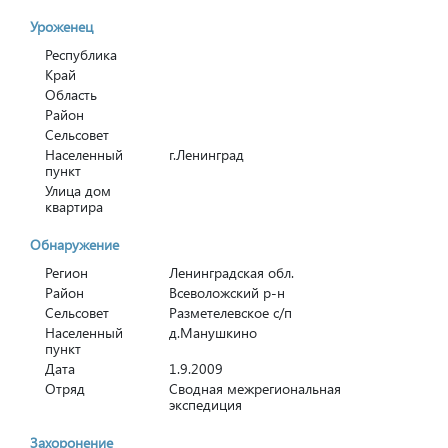
Уроженец
Республика
Край
Область
Район
Сельсовет
Населенный
г.Ленинград
пункт
Улица дом
квартира
Обнаружение
Регион
Ленинградская обл.
Район
Всеволожский р-н
Сельсовет
Разметелевское с/п
Населенный
д.Манушкино
пункт
Дата
1.9.2009
Отряд
Сводная межрегиональная
экспедиция
Захоронение