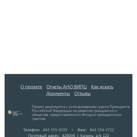
О проекте
Отчеты АНО ВИПЦ
Как искать
Документы
Отзывы
Проект реализуется с использованием гранта Президента
Российской Федерации на развитие гражданского
общества, предоставленного Фондом президентских
грантов.
Телефон:
843 555-0255
•
Факс:
843 554-3722
Почтовый адрес: 420039, г. Казань, а/я 122