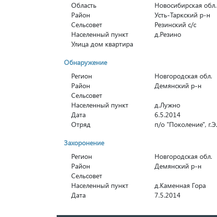
Область
Новосибирская обл.
Район
Усть-Таркский р-н
Сельсовет
Резинский с/с
Населенный пункт
д.Резино
Улица дом квартира
Обнаружение
Регион
Новгородская обл.
Район
Демянский р-н
Сельсовет
Населенный пункт
д.Лужно
Дата
6.5.2014
Отряд
п/о "Поколение", г.
Захоронение
Регион
Новгородская обл.
Район
Демянский р-н
Сельсовет
Населенный пункт
д.Каменная Гора
Дата
7.5.2014