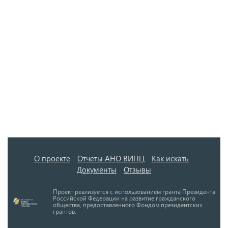
О проекте
Отчеты АНО ВИПЦ
Как искать
Документы
Отзывы
Проект реализуется с использованием гранта Президента
Российской Федерации на развитие гражданского
общества, предоставленного Фондом президентских
грантов.