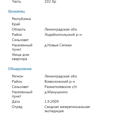
Часть
102 бр
Уроженец
Республика
Край
Область
Ленинградская обл.
Район
Лодейнопольский р-н
Сельсовет
Населенный
д.Новые Сегежи
пункт
Улица дом
квартира
Обнаружение
Регион
Ленинградская обл.
Район
Всеволожский р-н
Сельсовет
Разметелевское с/п
Населенный
д.Манушкино
пункт
Дата
1.9.2009
Отряд
Сводная межрегиональная
экспедиция