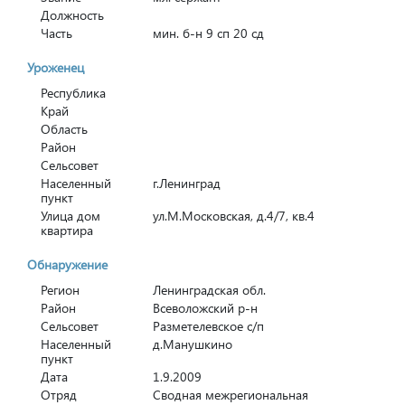
Должность
Часть
мин. б-н 9 сп 20 сд
Уроженец
Республика
Край
Область
Район
Сельсовет
Населенный
г.Ленинград
пункт
Улица дом
ул.М.Московская, д.4/7, кв.4
квартира
Обнаружение
Регион
Ленинградская обл.
Район
Всеволожский р-н
Сельсовет
Разметелевское с/п
Населенный
д.Манушкино
пункт
Дата
1.9.2009
Отряд
Сводная межрегиональная