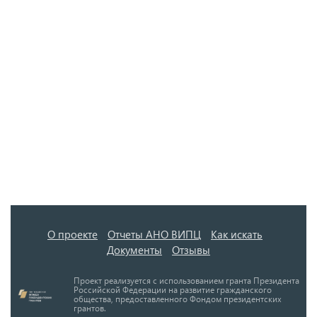
О проекте
Отчеты АНО ВИПЦ
Как искать
Документы
Отзывы
Проект реализуется с использованием гранта Президента
Российской Федерации на развитие гражданского
общества, предоставленного Фондом президентских
грантов.