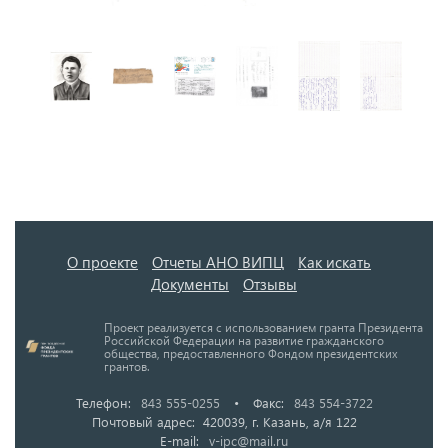
О проекте
Отчеты АНО ВИПЦ
Как искать
Документы
Отзывы
Проект реализуется с использованием гранта Президента
Российской Федерации на развитие гражданского
общества, предоставленного Фондом президентских
грантов.
Телефон:
843 555-0255
•
Факс:
843 554-3722
Почтовый адрес: 420039, г. Казань, а/я 122
E-mail:
v-ipc@mail.ru