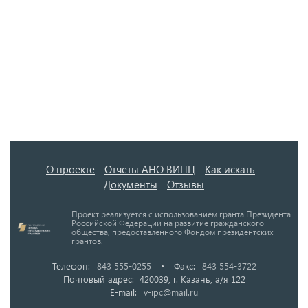
О проекте
Отчеты АНО ВИПЦ
Как искать
Документы
Отзывы
Проект реализуется с использованием гранта Президента
Российской Федерации на развитие гражданского
общества, предоставленного Фондом президентских
грантов.
Телефон:
843 555-0255
•
Факс:
843 554-3722
Почтовый адрес: 420039, г. Казань, а/я 122
E-mail:
v-ipc@mail.ru