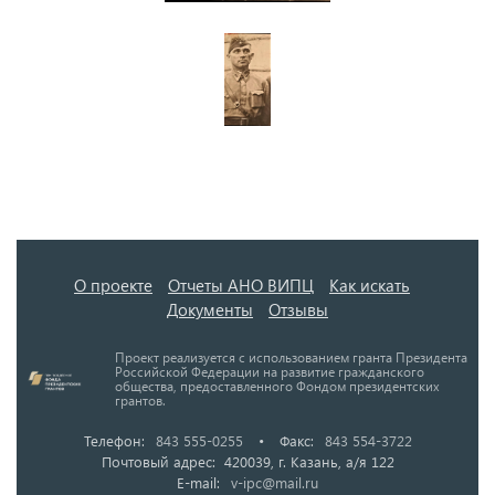
О проекте
Отчеты АНО ВИПЦ
Как искать
Документы
Отзывы
Проект реализуется с использованием гранта Президента
Российской Федерации на развитие гражданского
общества, предоставленного Фондом президентских
грантов.
Телефон:
843 555-0255
•
Факс:
843 554-3722
Почтовый адрес: 420039, г. Казань, а/я 122
E-mail:
v-ipc@mail.ru