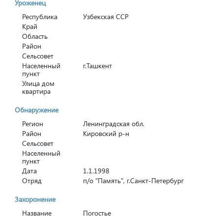
Уроженец
Республика
Узбекская ССР
Край
Область
Район
Сельсовет
Населенный
г.Ташкент
пункт
Улица дом
квартира
Обнаружение
Регион
Ленинградская обл.
Район
Кировский р-н
Сельсовет
Населенный
пункт
Дата
1.1.1998
Отряд
п/о "Память", г.Санкт-Петербург
Захоронение
Название
Погостье