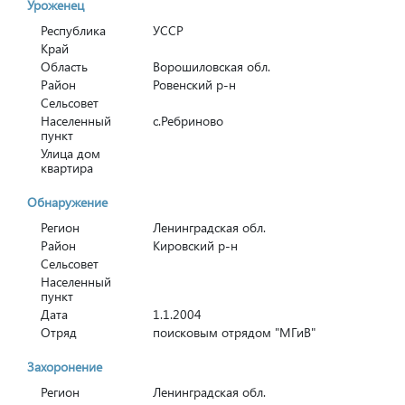
Уроженец
Республика
УССР
Край
Область
Ворошиловская обл.
Район
Ровенский р-н
Сельсовет
Населенный
с.Ребриново
пункт
Улица дом
квартира
Обнаружение
Регион
Ленинградская обл.
Район
Кировский р-н
Сельсовет
Населенный
пункт
Дата
1.1.2004
Отряд
поисковым отрядом "МГиВ"
Захоронение
Регион
Ленинградская обл.