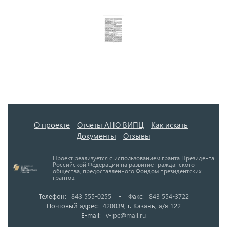
О проекте
Отчеты АНО ВИПЦ
Как искать
Документы
Отзывы
Проект реализуется с использованием гранта Президента
Российской Федерации на развитие гражданского
общества, предоставленного Фондом президентских
грантов.
Телефон:
843 555-0255
•
Факс:
843 554-3722
Почтовый адрес: 420039, г. Казань, а/я 122
E-mail:
v-ipc@mail.ru