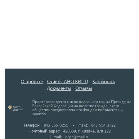
О проекте
Отчеты АНО ВИПЦ
Как искать
Документы
Отзывы
Проект реализуется с использованием гранта Президента
Российской Федерации на развитие гражданского
общества, предоставленного Фондом президентских
грантов.
Телефон:
843 555-0255
•
Факс:
843 554-3722
Почтовый адрес: 420039, г. Казань, а/я 122
E-mail:
v-ipc@mail.ru