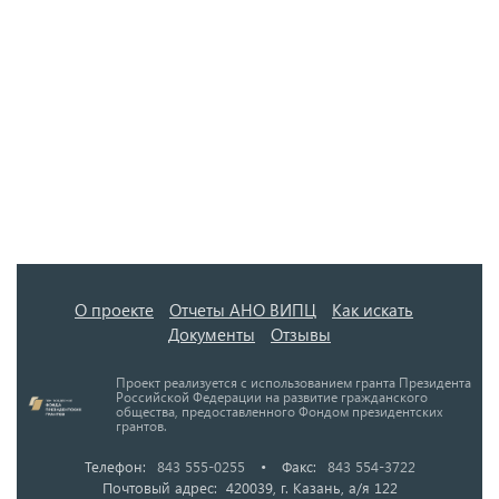
О проекте
Отчеты АНО ВИПЦ
Как искать
Документы
Отзывы
Проект реализуется с использованием гранта Президента
Российской Федерации на развитие гражданского
общества, предоставленного Фондом президентских
грантов.
Телефон:
843 555-0255
•
Факс:
843 554-3722
Почтовый адрес: 420039, г. Казань, а/я 122