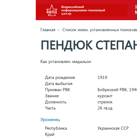
З
Главная
»
Список имен, установленных поиско
ПЕНДЮК СТЕПА
Как установлен: медальон
Дата рождения
1919
Дата выбытия
Призван РВК
Бобркский РВК, 1940
Звание
курсант
Должность
стрелок
Часть
26 гв.сд
Уроженец
Республика
Украинская ССР
Край