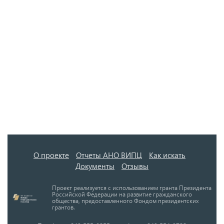
О проекте
Отчеты АНО ВИПЦ
Как искать
Документы
Отзывы
Проект реализуется с использованием гранта Президента
Российской Федерации на развитие гражданского
общества, предоставленного Фондом президентских
грантов.