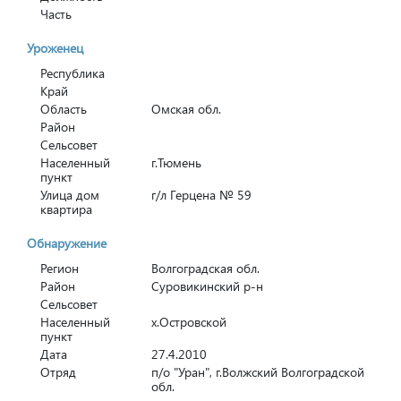
Часть
Уроженец
Республика
Край
Область
Омская обл.
Район
Сельсовет
Населенный
г.Тюмень
пункт
Улица дом
г/л Герцена № 59
квартира
Обнаружение
Регион
Волгоградская обл.
Район
Суровикинский р-н
Сельсовет
Населенный
х.Островской
пункт
Дата
27.4.2010
Отряд
п/о "Уран", г.Волжский Волгоградской
обл.