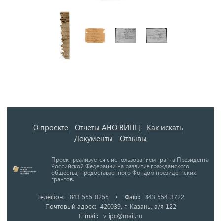
О проекте
Отчеты АНО ВИПЦ
Как искать
Документы
Отзывы
Проект реализуется с использованием гранта Президента
Российской Федерации на развитие гражданского
общества, предоставленного Фондом президентских
грантов.
Телефон:
843 555-0255
•
Факс:
843 554-3722
Почтовый адрес: 420039, г. Казань, а/я 122
E-mail:
v-ipc@mail.ru