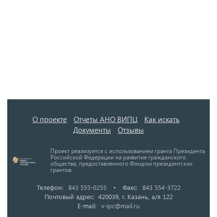
О проекте
Отчеты АНО ВИПЦ
Как искать
Документы
Отзывы
Проект реализуется с использованием гранта Президента
Российской Федерации на развитие гражданского
общества, предоставленного Фондом президентских
грантов.
Телефон:
843 555-0255
•
Факс:
843 554-3722
Почтовый адрес: 420039, г. Казань, а/я 122
E-mail:
v-ipc@mail.ru