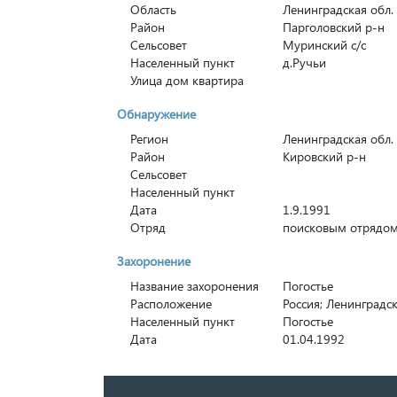
Область
Ленинградская обл.
Район
Парголовский р-н
Сельсовет
Муринский с/с
Населенный пункт
д.Ручьи
Улица дом квартира
Обнаружение
Регион
Ленинградская обл.
Район
Кировский р-н
Сельсовет
Населенный пункт
Дата
1.9.1991
Отряд
поисковым отрядом
Захоронение
Название захоронения
Погостье
Расположение
Россия; Ленинградск
Населенный пункт
Погостье
Дата
01.04.1992