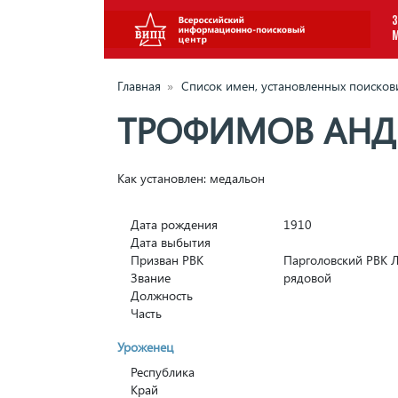
З
Главная
»
Список имен, установленных поиско
ТРОФИМОВ АНД
Как установлен: медальон
Дата рождения
1910
Дата выбытия
Призван РВК
Парголовский РВК Л
Звание
рядовой
Должность
Часть
Уроженец
Республика
Край