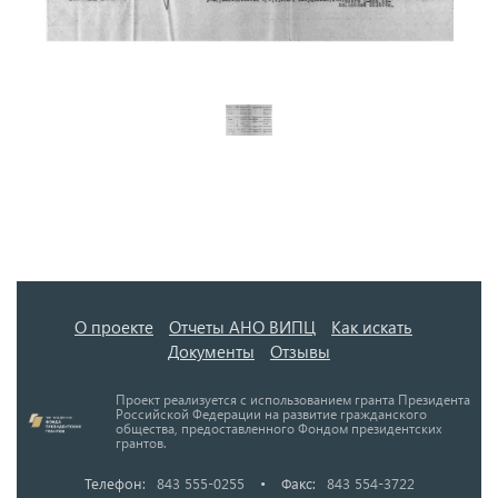
О проекте
Отчеты АНО ВИПЦ
Как искать
Документы
Отзывы
Проект реализуется с использованием гранта Президента
Российской Федерации на развитие гражданского
общества, предоставленного Фондом президентских
грантов.
Телефон:
843 555-0255
•
Факс:
843 554-3722