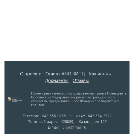
О проекте
Отчеты АНО ВИПЦ
Как искать
Документы
Отзывы
Проект реализуется с использованием гранта Президента
Российской Федерации на развитие гражданского
общества, предоставленного Фондом президентских
грантов.
Телефон:
843 555-0255
•
Факс:
843 554-3722
Почтовый адрес: 420039, г. Казань, а/я 122
E-mail:
v-ipc@mail.ru