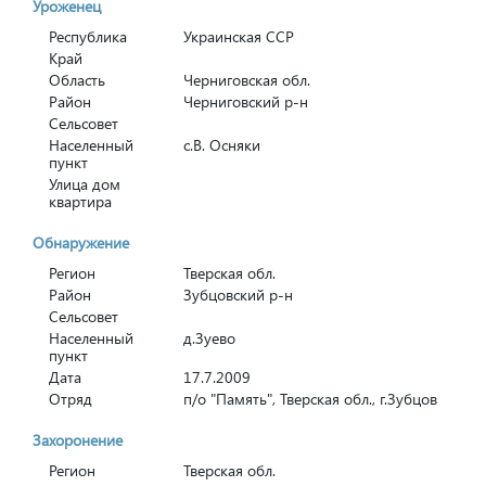
Уроженец
Республика
Украинская ССР
Край
Область
Черниговская обл.
Район
Черниговский р-н
Сельсовет
Населенный
с.В. Осняки
пункт
Улица дом
квартира
Обнаружение
Регион
Тверская обл.
Район
Зубцовский р-н
Сельсовет
Населенный
д.Зуево
пункт
Дата
17.7.2009
Отряд
п/о "Память", Тверская обл., г.Зубцов
Захоронение
Регион
Тверская обл.