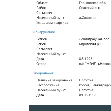
Область
Горьковская обл.
Район
Спасский р-н
Сельсовет
Населенный пункт
д.Спасское
Улица дом квартира
Обнаружение
Регион
Ленинградская обл.
Район
Кировский р-н
Сельсовет
Населенный пункт
Дата
8.5.1998
Отряд
п/о "МГиВ", г.Новос
Захоронение
Название захоронения
Погостье
Расположение
Россия; Ленинградск
Населенный пункт
Погостье
Дата
09.05.1998