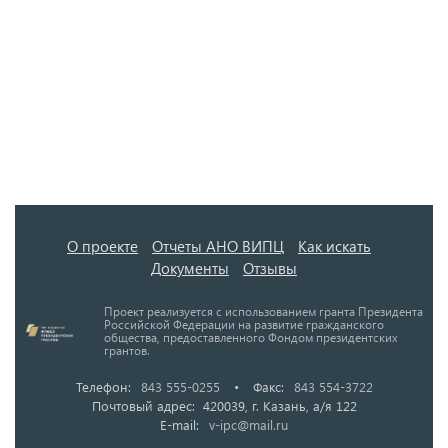
О проекте
Отчеты АНО ВИПЦ
Как искать
Документы
Отзывы
Проект реализуется с использованием гранта Президента
Российской Федерации на развитие гражданского
общества, предоставленного Фондом президентских
грантов.
Телефон:
843 555-0255
•
Факс:
843 554-3722
Почтовый адрес: 420039, г. Казань, а/я 122
E-mail:
v-ipc@mail.ru