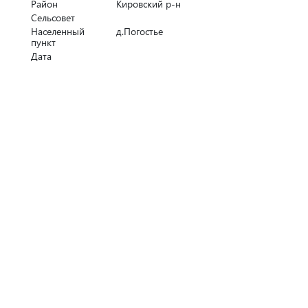
Район
Кировский р-н
Сельсовет
Населенный
д.Погостье
пункт
Дата