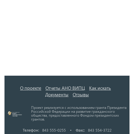
О проекте
Отчеты АНО ВИПЦ
Как искать
Документы
Отзывы
Проект реализуется с использованием гранта Президента
Российской Федерации на развитие гражданского
общества, предоставленного Фондом президентских
грантов.
Телефон:
843 555-0255
•
Факс:
843 554-3722