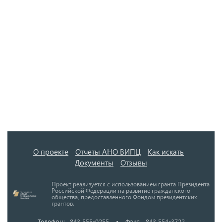
О проекте
Отчеты АНО ВИПЦ
Как искать
Документы
Отзывы
Проект реализуется с использованием гранта Президента
Российской Федерации на развитие гражданского
общества, предоставленного Фондом президентских
грантов.
Телефон:
843 555-0255
•
Факс:
843 554-3722