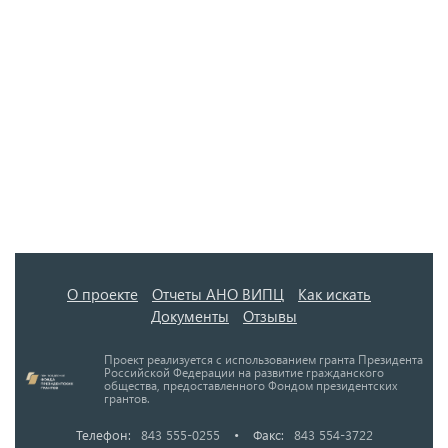
О проекте
Отчеты АНО ВИПЦ
Как искать
Документы
Отзывы
Проект реализуется с использованием гранта Президента
Российской Федерации на развитие гражданского
общества, предоставленного Фондом президентских
грантов.
Телефон:
843 555-0255
•
Факс:
843 554-3722