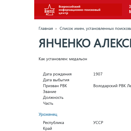
З
Главная
»
Список имен, установленных поиско
ЯНЧЕНКО АЛЕК
Как установлен: медальон
Дата рождения
1907
Дата выбытия
Призван РВК
Володарский РВК Л
Звание
Должность
Часть
Уроженец
Республика
УССР
Край