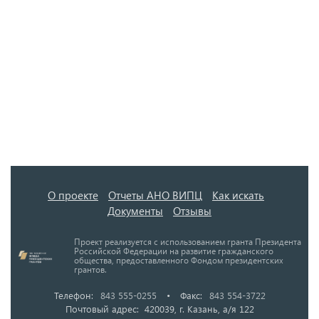
О проекте
Отчеты АНО ВИПЦ
Как искать
Документы
Отзывы
Проект реализуется с использованием гранта Президента
Российской Федерации на развитие гражданского
общества, предоставленного Фондом президентских
грантов.
Телефон:
843 555-0255
•
Факс:
843 554-3722
Почтовый адрес: 420039, г. Казань, а/я 122