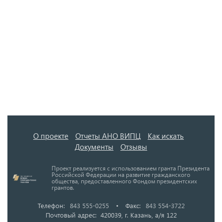
О проекте
Отчеты АНО ВИПЦ
Как искать
Документы
Отзывы
Проект реализуется с использованием гранта Президента
Российской Федерации на развитие гражданского
общества, предоставленного Фондом президентских
грантов.
Телефон:
843 555-0255
•
Факс:
843 554-3722
Почтовый адрес: 420039, г. Казань, а/я 122