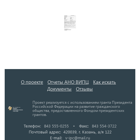
О проекте
Отчеты АНО ВИПЦ
Как искать
Документы
Отзывы
Проект реализуется с использованием гранта Президента
Российской Федерации на развитие гражданского
общества, предоставленного Фондом президентских
грантов.
Телефон:
843 555-0255
•
Факс:
843 554-3722
Почтовый адрес: 420039, г. Казань, а/я 122
E-mail:
v-ipc@mail.ru