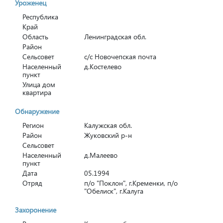
Уроженец
Республика
Край
Область
Ленинградская обл.
Район
Сельсовет
с/с Новочепская почта
Населенный
д.Костелево
пункт
Улица дом
квартира
Обнаружение
Регион
Калужская обл.
Район
Жуковский р-н
Сельсовет
Населенный
д.Малеево
пункт
Дата
05.1994
Отряд
п/о "Поклон", г.Кременки, п/о
"Обелиск", г.Калуга
Захоронение