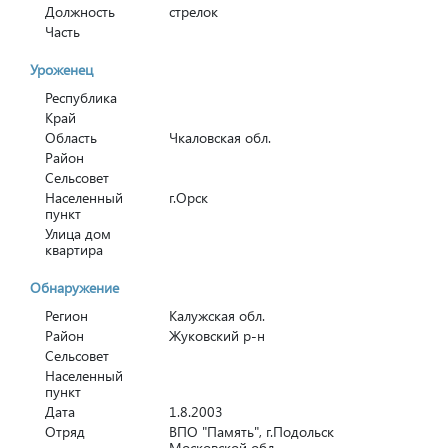
Должность
стрелок
Часть
Уроженец
Республика
Край
Область
Чкаловская обл.
Район
Сельсовет
Населенный
г.Орск
пункт
Улица дом
квартира
Обнаружение
Регион
Калужская обл.
Район
Жуковский р-н
Сельсовет
Населенный
пункт
Дата
1.8.2003
Отряд
ВПО "Память", г.Подольск
Московской обл.