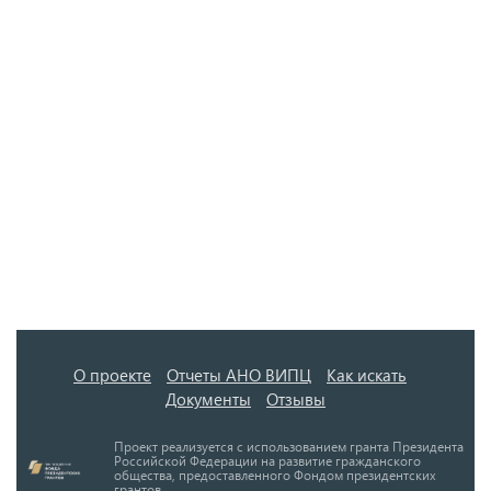
О проекте
Отчеты АНО ВИПЦ
Как искать
Документы
Отзывы
Проект реализуется с использованием гранта Президента
Российской Федерации на развитие гражданского
общества, предоставленного Фондом президентских
грантов.