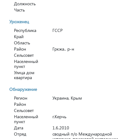
Должность
Часть
Уроженец
Республика
ГССР
Край
Область
Район
Гркжа.. р-н
Сельсовет
Населенный
пункт
Улица дом
квартира
Обнаружение
Регион
Украина, Крым
Район
Сельсовет
Населенный
г.Керчь
пункт
Дата
1.6.2010
Отряд
сводный п/о Международной
историко-поисковой экспедиции