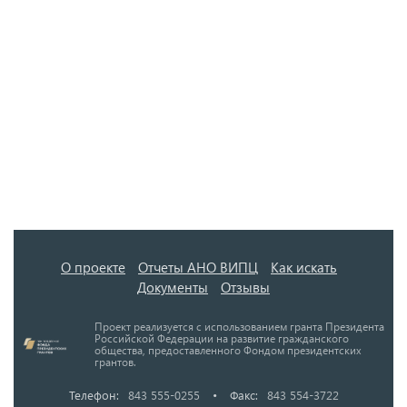
О проекте
Отчеты АНО ВИПЦ
Как искать
Документы
Отзывы
Проект реализуется с использованием гранта Президента
Российской Федерации на развитие гражданского
общества, предоставленного Фондом президентских
грантов.
Телефон:
843 555-0255
•
Факс:
843 554-3722