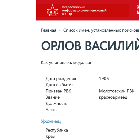
З
Главная
»
Список имен, установленных поиско
ОРЛОВ ВАСИЛИ
Как установлен: медальон
Дата рождения
1906
Дата выбытия
Призван РВК
Молотовский РВК
Звание
красноармеец
Должность
Часть
Уроженец
Республика
Край