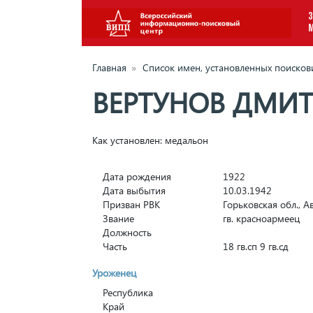
З
Главная
»
Список имен, установленных поиско
ВЕРТУНОВ ДМИ
Как установлен: медальон
Дата рождения
1922
Дата выбытия
10.03.1942
Призван РВК
Горьковская обл., 
Звание
гв. красноармеец
Должность
Часть
18 гв.сп 9 гв.сд
Уроженец
Республика
Край