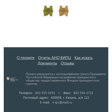
О проекте
Отчеты АНО ВИПЦ
Как искать
Документы
Отзывы
Проект реализуется с использованием гранта Президента
Российской Федерации на развитие гражданского
общества, предоставленного Фондом президентских
грантов.
Телефон:
843 555-0255
•
Факс:
843 554-3722
Почтовый адрес: 420039, г. Казань, а/я 122
E-mail:
v-ipc@mail.ru