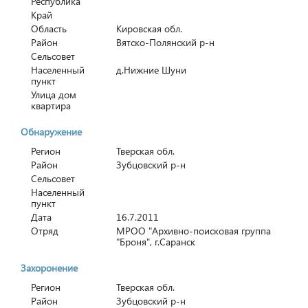
Республика
Край
Область
Кировская обл.
Район
Вятско-Полянский р-н
Сельсовет
Населенный
д.Нижние Шуни
пункт
Улица дом
квартира
Обнаружение
Регион
Тверская обл.
Район
Зубцовский р-н
Сельсовет
Населенный
пункт
Дата
16.7.2011
Отряд
МРОО "Архивно-поисковая группа
"Броня", г.Саранск
Захоронение
Регион
Тверская обл.
Район
Зубцовский р-н