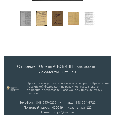
О проекте
Отчеты АНО ВИПЦ
Как искать
Документы
Отзывы
Проект реализуется с использованием гранта Президента
Российской Федерации на развитие гражданского
общества, предоставленного Фондом президентских
грантов.
Телефон:
843 555-0255
•
Факс:
843 554-3722
Почтовый адрес: 420039, г. Казань, а/я 122
E-mail:
v-ipc@mail.ru