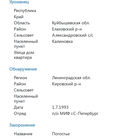
Уроженец
Республика
Край
Область
Куйбышевская обл.
Район
Елаховский р-н
Сельсовет
Александровский с/с
Населенный
Калиновка
пункт
Улица дом
квартира
Обнаружение
Регион
Ленинградская обл.
Район
Кировский р-н
Сельсовет
Населенный
пункт
Дата
1.7.1993
Отряд
п/о МИФ г.С-Петербург
Захоронение
Название
Погостье