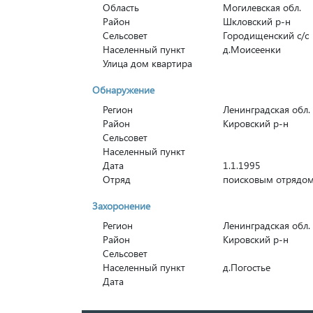
Область
Могилевская обл.
Район
Шкловский р-н
Сельсовет
Городищенский с/с
Населенный пункт
д.Моисеенки
Улица дом квартира
Обнаружение
Регион
Ленинградская обл.
Район
Кировский р-н
Сельсовет
Населенный пункт
Дата
1.1.1995
Отряд
поисковым отрядом
Захоронение
Регион
Ленинградская обл.
Район
Кировский р-н
Сельсовет
Населенный пункт
д.Погостье
Дата