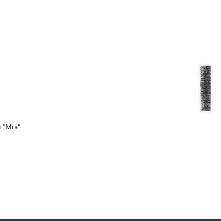
 "Мга"