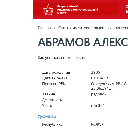
З
Главная
»
Список имен, установленных поиско
АБРАМОВ АЛЕК
Как установлен: медальон
Дата рождения
1905
Дата выбытия
01.1943 г.
Призван РВК
Оредежским РВК Ле
23.06.1941 г.
Звание
рядовой
Должность
Часть
п/я 364
Уроженец
Республика
РСФСР