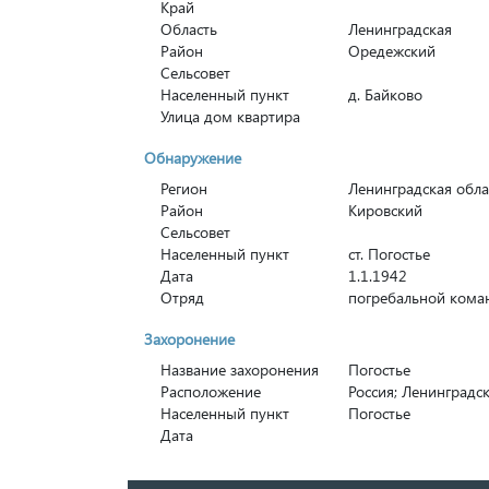
Край
Область
Ленинградская
Район
Оредежский
Сельсовет
Населенный пункт
д. Байково
Улица дом квартира
Обнаружение
Регион
Ленинградская обла
Район
Кировский
Сельсовет
Населенный пункт
ст. Погостье
Дата
1.1.1942
Отряд
погребальной кома
Захоронение
Название захоронения
Погостье
Расположение
Россия; Ленинградск
Населенный пункт
Погостье
Дата