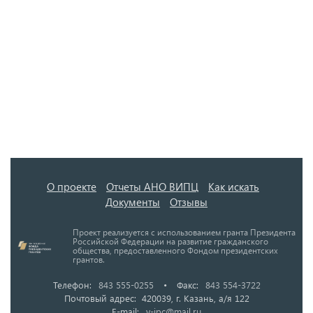
О проекте
Отчеты АНО ВИПЦ
Как искать
Документы
Отзывы
Проект реализуется с использованием гранта Президента
Российской Федерации на развитие гражданского
общества, предоставленного Фондом президентских
грантов.
Телефон:
843 555-0255
•
Факс:
843 554-3722
Почтовый адрес: 420039, г. Казань, а/я 122
E-mail:
v-ipc@mail.ru