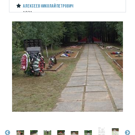
Алексеев Николай Петрович
1921
красноармеец
Осташковский РВК, Калининская обл.
Альбеков Али -
Андреев Мирон Андреевич
1909
красноармеец
Заельцовский РВК, г.Новосибирск
Ахмадуллин Ислам -
1901
красноармеец
Арский РВК, Татарская АССР
Берюков (по фам. родств.) - -
Бобров Костя -
Больбат Иван Григорьевич
1912
красноармеец
Старо-Оскольский РВК, Курская обл.
Булатников Г. К.