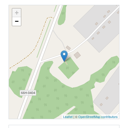
+
−
Leaflet
| ©
OpenStreetMap contributors