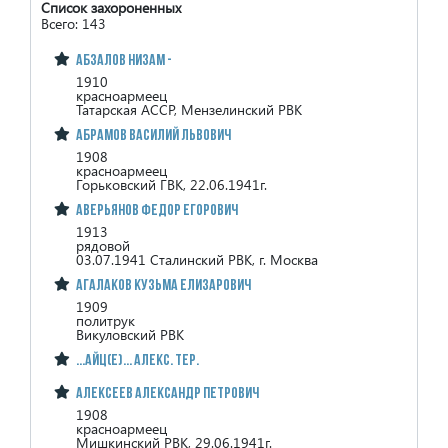
Список захороненных
Всего: 143
Абзалов Низам -
1910
красноармеец
Татарская АССР, Мензелинский РВК
Абрамов Василий Львович
1908
красноармеец
Горьковский ГВК, 22.06.1941г.
Аверьянов Федор Егорович
1913
рядовой
03.07.1941 Сталинский РВК, г. Москва
Агалаков Кузьма Елизарович
1909
политрук
Викуловский РВК
...айц(е)... Алекс. Тер.
Алексеев Александр Петрович
1908
красноармеец
Мишкинский РВК, 29.06.1941г.