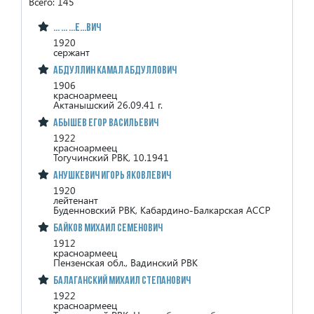
Всего: 145
... ... ...е...вич
1920
сержант
Абдуллин Камал Абдуллович
1906
красноармеец
Актанышский 26.09.41 г.
Абышев Егор Васильевич
1922
красноармеец
Тогучинский РВК, 10.1941
Анушкевич Игорь Яковлевич
1920
лейтенант
Буденновский РВК, Кабардино-Балкарская АССР
Байков Михаил Семенович
1912
красноармеец
Пензенская обл., Вадинский РВК
Балаганский Михаил Степанович
1922
красноармеец