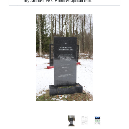
Тогучинский РВК, Новосибирская обл.
Баннов Антон Петрович
1905
красноармеец
Пензенская обл., Каменский РВК
Баннов Иван Петрович
1905
ст. сержант
Куйбышевская обл., Ставропольский РВК
Безруков Михаил Филиппович
1922
сержант
Белов Александр Михайлович
1902
сержант
Вологодский ГВК, Вологодская обл.
Белов Федор Иванович
1902
рядовой, телефонист
Ботуров Павел -
19...
Брюшков Георгий Петрович
1922