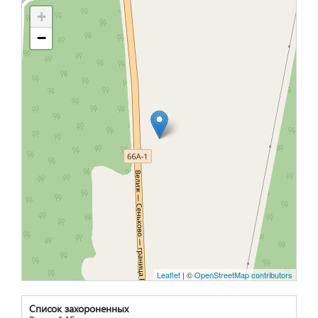
+
−
Leaflet
| ©
OpenStreetMap contributors
Список захороненных