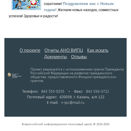
Поздравляем вас с Новым
соратники!
годом!
Желаем новых находок, совместных
успехов! Здоровья и радости!
О проекте
Отчеты АНО ВИПЦ
Как искать
Документы
Отзывы
Проект реализуется с использованием гранта Президента
Российской Федерации на развитие гражданского
общества, предоставленного Фондом президентских
грантов.
Телефон:
843 555-0255
•
Факс:
843 554-3722
Почтовый адрес: 420039, г. Казань, а/я 122
E-mail:
v-ipc@mail.ru
Всероссийский информационно-поисковый центр © 2010-2023