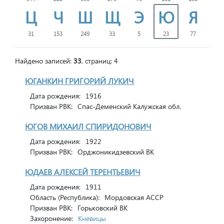
Ц
Ч
Ш
Щ
Э
Ю
Я
31
153
249
33
5
23
77
Найдено записей:
33
, страниц: 4
ЮГАНКИН ГРИГОРИЙ ЛУКИЧ
Дата рождения:
1916
Призван РВК:
Спас-Деменский Калужская обл.
ЮГОВ МИХАИЛ СПИРИДОНОВИЧ
Дата рождения:
1922
Призван РВК:
Орджоникидзевский ВК
ЮДАЕВ АЛЕКСЕЙ ТЕРЕНТЬЕВИЧ
Дата рождения:
1911
Область (Республика):
Мордовская АССР
Призван РВК:
Горьковский ВК
Захоронение:
Кневицы