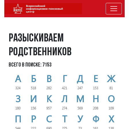
Разыскиваем
родственников
Всего в поиске: 7153
А
Б
В
Г
Д
Е
Ж
324
518
282
421
247
153
81
З
И
К
Л
М
Н
О
180
156
957
274
569
208
109
П
Р
С
Т
У
Ф
Х
544
222
690
275
73
161
138