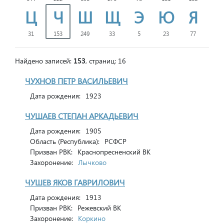
Ц
Ч
Ш
Щ
Э
Ю
Я
31
153
249
33
5
23
77
Найдено записей:
153
, страниц: 16
ЧУХНОВ ПЕТР ВАСИЛЬЕВИЧ
Дата рождения:
1923
ЧУШАЕВ СТЕПАН АРКАДЬЕВИЧ
Дата рождения:
1905
Область (Республика):
РСФСР
Призван РВК:
Краснопресненский ВК
Захоронение:
Лычково
ЧУШЕВ ЯКОВ ГАВРИЛОВИЧ
Дата рождения:
1913
Призван РВК:
Режевский ВК
Захоронение:
Коркино