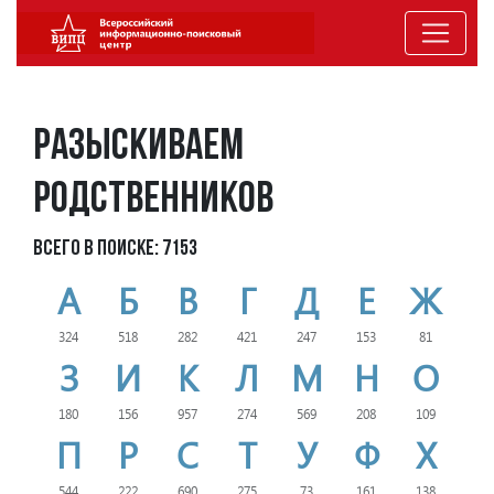
Разыскиваем
родственников
Всего в поиске: 7153
А
Б
В
Г
Д
Е
Ж
324
518
282
421
247
153
81
З
И
К
Л
М
Н
О
180
156
957
274
569
208
109
П
Р
С
Т
У
Ф
Х
544
222
690
275
73
161
138