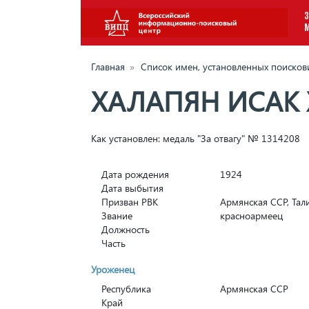
З
Главная
»
Список имен, установленных поиско
ХАЛАПЯН ИСАК
Как установлен: медаль "За отвагу" № 1314208
Дата рождения
1924
Дата выбытия
Призван РВК
Армянская ССР, Тал
Звание
красноармеец
Должность
Часть
Уроженец
Республика
Армянская ССР
Край