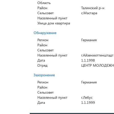
Область
Район
Талинский р-н
Сельсовет
с.Мастара
Населенный пункт
Улица дом квартира
Обнаружение
Регион
Германия
Район
Сельсовет
Населенный пункт
г.Айзенхюттенштадт
Дата
1.1.1998
Отряд
ЦЕНТР МОЛОДЕЖН
Захоронение
Регион
Германия
Район
Сельсовет
Населенный пункт
г.Лебус
Дата
1.1.1999