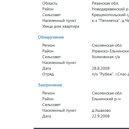
Область
Рязанская обл.
Район
Новодеревенский р
Сельсовет
Крещенопольский с
Населенный пункт
к-з "Пятилетка", д.
Улица дом квартира
Обнаружение
Регион
Смоленская обл.
Район
Угранско-Ельнинский
Сельсовет
Холмовская с/а
Населенный пункт
Дата
28.8.2008
Отряд
п/о "Рубеж", г.Спас
Захоронение
Регион
Смоленская обл.
Район
Ельнинский р-н
Сельсовет
Населенный пункт
д.Ушаково
Дата
22.9.2008