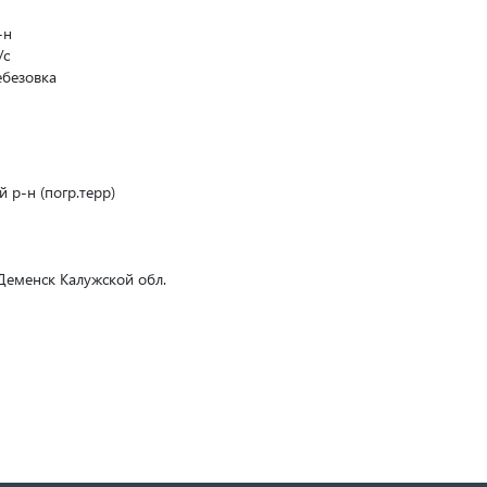
-н
/с
Чебезовка
 р-н (погр.терр)
-Деменск Калужской обл.